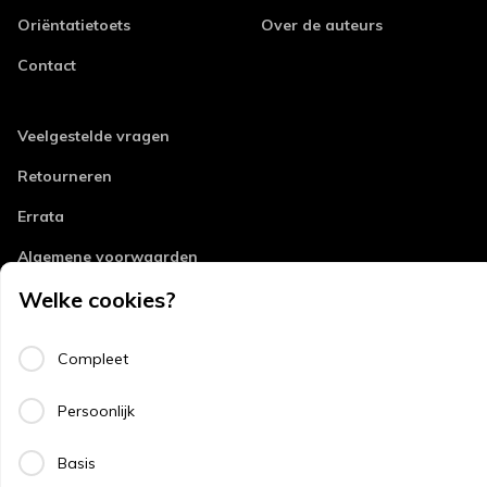
Oriëntatietoets
Over de auteurs
Contact
Veelgestelde vragen
Retourneren
Errata
Algemene voorwaarden
Welke cookies?
Disclaimer
Privacy
Compleet
Copyright
Persoonlijk
Basis
Copyright © 2026