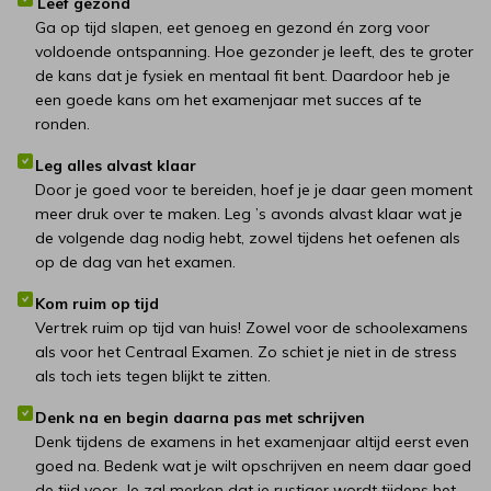
Leef gezond
Ga op tijd slapen, eet genoeg en gezond én zorg voor
voldoende ontspanning. Hoe gezonder je leeft, des te groter
de kans dat je fysiek en mentaal fit bent. Daardoor heb je
een goede kans om het examenjaar met succes af te
ronden.
Leg alles alvast klaar
Door je goed voor te bereiden, hoef je je daar geen moment
meer druk over te maken. Leg ’s avonds alvast klaar wat je
de volgende dag nodig hebt, zowel tijdens het oefenen als
op de dag van het examen.
Kom ruim op tijd
Vertrek ruim op tijd van huis! Zowel voor de schoolexamens
als voor het Centraal Examen. Zo schiet je niet in de stress
als toch iets tegen blijkt te zitten.
Denk na en begin daarna pas met schrijven
Denk tijdens de examens in het examenjaar altijd eerst even
goed na. Bedenk wat je wilt opschrijven en neem daar goed
de tijd voor. Je zal merken dat je rustiger wordt tijdens het