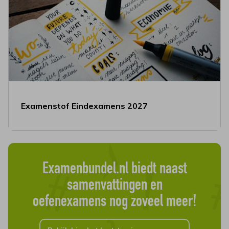
Examenstof Eindexamens 2027
Examenbundel.nl biedt naast
samenvattingen en
oefenexamens nog zoveel meer!