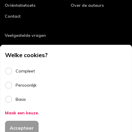
Oriëntatietoets
Over de auteurs
Contact
Veelgestelde vragen
Retourneren
Welke cookies?
Errata
Algemene voorwaarden
Compleet
Disclaimer
Persoonlijk
Privacy
Basis
Copyright
Maak een keuze.
Copyright © 2026
Accepteer
ThiemeMeulenhoff.