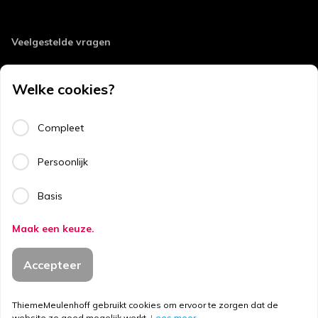
Veelgestelde vragen
Retourneren
Welke cookies?
Errata
Algemene voorwaarden
Compleet
Disclaimer
Persoonlijk
Privacy
Basis
Copyright
Maak een keuze.
Copyright © 2026
Accepteer
ThiemeMeulenhoff.
ThiemeMeulenhoff gebruikt cookies om ervoor te zorgen dat de
website zo goed mogelijk werkt.
Lees meer.