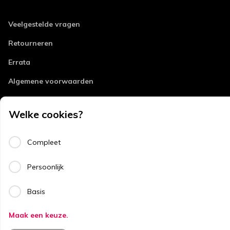
Veelgestelde vragen
Retourneren
Errata
Algemene voorwaarden
Disclaimer
Welke cookies?
Privacy
Copyright
Compleet
Persoonlijk
Copyright © 2026
ThiemeMeulenhoff.
Basis
Maak een keuze.