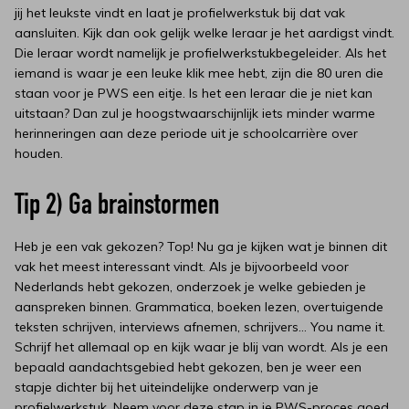
jij het leukste vindt en laat je profielwerkstuk bij dat vak
aansluiten. Kijk dan ook gelijk welke leraar je het aardigst vindt.
Die leraar wordt namelijk je profielwerkstukbegeleider. Als het
iemand is waar je een leuke klik mee hebt, zijn die 80 uren die
staan voor je PWS een eitje. Is het een leraar die je niet kan
uitstaan? Dan zul je hoogstwaarschijnlijk iets minder warme
herinneringen aan deze periode uit je schoolcarrière over
houden.
Tip 2) Ga brainstormen
Heb je een vak gekozen? Top! Nu ga je kijken wat je binnen dit
vak het meest interessant vindt. Als je bijvoorbeeld voor
Nederlands hebt gekozen, onderzoek je welke gebieden je
aanspreken binnen. Grammatica, boeken lezen, overtuigende
teksten schrijven, interviews afnemen, schrijvers… You name it.
Schrijf het allemaal op en kijk waar je blij van wordt. Als je een
bepaald aandachtsgebied hebt gekozen, ben je weer een
stapje dichter bij het uiteindelijke onderwerp van je
profielwerkstuk. Neem voor deze stap in je PWS-proces goed