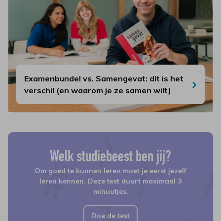
Examenbundel vs. Samengevat: dit is het
verschil (en waarom je ze samen wilt)
Welk studiebeest ben jij?
Om goed te kunnen leren moet je eerst jezelf
leren kennen. Deze test duurt maximaal 3
minuutjes.
Doe de test