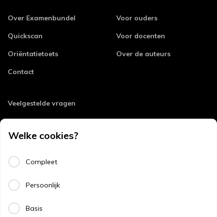
Over Examenbundel
Voor ouders
Quickscan
Voor docenten
Oriëntatietoets
Over de auteurs
Contact
Veelgestelde vragen
Retourneren
Welke cookies?
Errata
Algemene voorwaarden
Compleet
Disclaimer
Persoonlijk
Privacy
Basis
Copyright