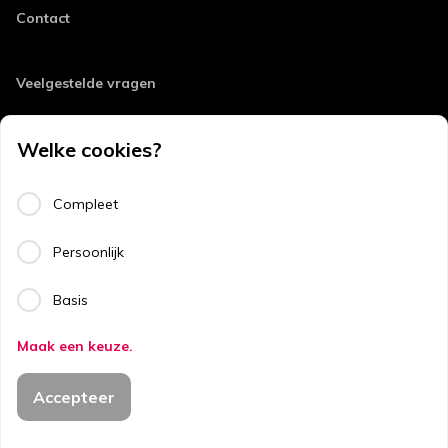
Contact
Veelgestelde vragen
Retourneren
Welke cookies?
Errata
Algemene voorwaarden
Compleet
Disclaimer
Persoonlijk
Privacy
Basis
Copyright
Maak een keuze.
Copyright © 2026
Accepteer
ThiemeMeulenhoff.