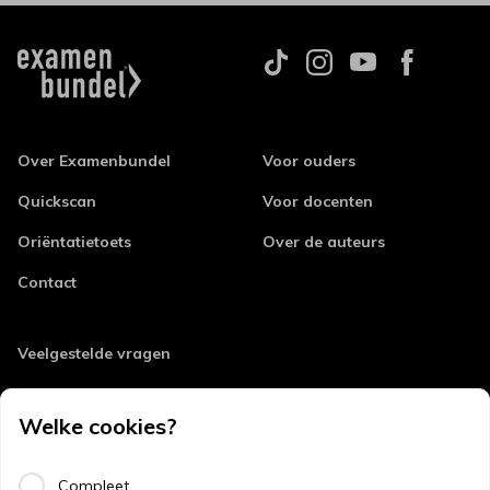
Over Examenbundel
Voor ouders
Quickscan
Voor docenten
Oriëntatietoets
Over de auteurs
Contact
Veelgestelde vragen
Retourneren
Welke cookies?
Errata
Algemene voorwaarden
Compleet