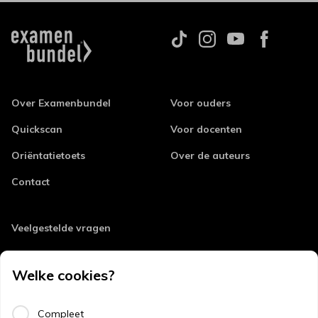
Over Examenbundel
Voor ouders
Quickscan
Voor docenten
Oriëntatietoets
Over de auteurs
Contact
Veelgestelde vragen
Retourneren
Welke cookies?
Errata
Algemene voorwaarden
Compleet