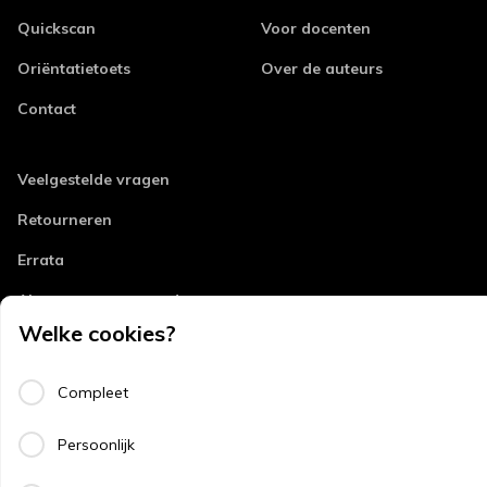
Quickscan
Voor docenten
Oriëntatietoets
Over de auteurs
Contact
Veelgestelde vragen
Retourneren
Errata
Algemene voorwaarden
Welke cookies?
Disclaimer
Privacy
Compleet
Copyright
Persoonlijk