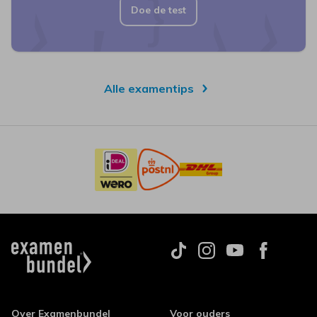
Doe de test
Alle examentips
Over Examenbundel
Voor ouders