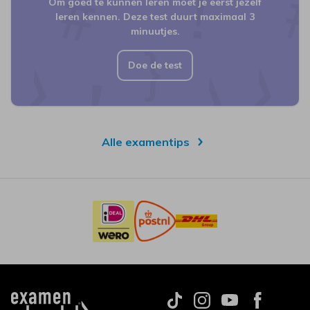
Om goed te kunnen leren moet je eerst jezelf
leren kennen. Deze test duurt maximaal 3
minuutjes.
Doe de test
Alle examentips