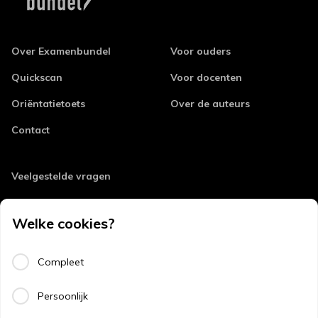
Over Examenbundel
Voor ouders
Quickscan
Voor docenten
Oriëntatietoets
Over de auteurs
Contact
Veelgestelde vragen
Retourneren
Welke cookies?
Errata
Algemene voorwaarden
Compleet
Disclaimer
Persoonlijk
Privacy