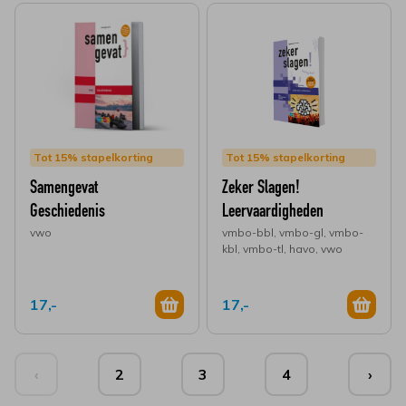
Tot 15% stapelkorting
Tot 15% stapelkorting
Samengevat
Zeker Slagen!
Geschiedenis
Leervaardigheden
vwo
vmbo-bbl, vmbo-gl, vmbo-
kbl, vmbo-tl, havo, vwo
17,-
17,-
‹
2
3
4
›