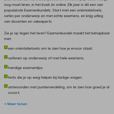
nog moet leren, in het boek én online. Elk jaar is dit een van
populairste Examenbundels. Start met een oriëntatietoets,
oefen per onderwerp en met echte examens, en krijg uitleg
van docenten en vakexperts.
Zie je op tegen het leren? Examenbundel maakt het behapbaar
met:
een oriëntatietoets om te zien hoe je ervoor staat;
oefenen op onderwerp of met hele examens;
handige examentips;
hints die je op weg helpen bij lastige vragen;
antwoorden met puntenverdeling, om te zien hoe goed je al
scoort;
meteen toegang tot je eigen online dashboard met nog
+ Meer tonen
meer oefenmateriaal, je voortgang, uitlegvideo’s en
podcasts.