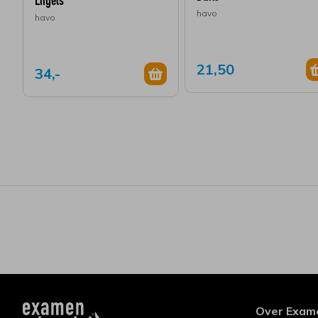
Engels
havo
havo
21,50
34,-
Over Exam