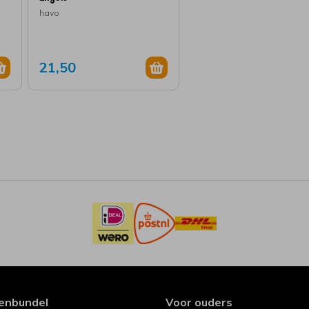
havo
21,50
enbundel
Voor ouders