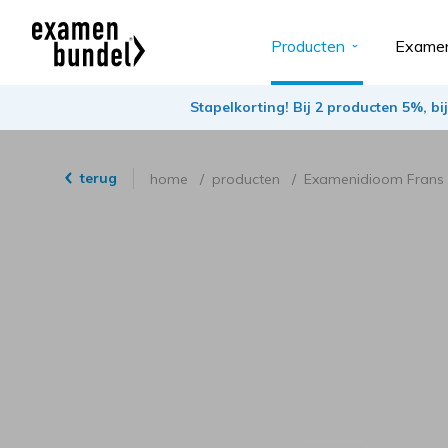
Producten
Examen
Stapelkorting! Bij 2 producten 5%, b
terug
home
producten
Examenidioom Frans