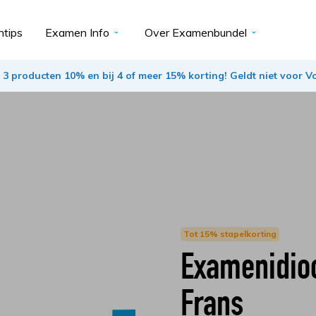
tips
Examen Info
Over Examenbundel
ij 3 producten 10% en bij 4 of meer 15% korting! Geldt niet voor 
Tot 15% stapelkorting
Examenidi
Frans