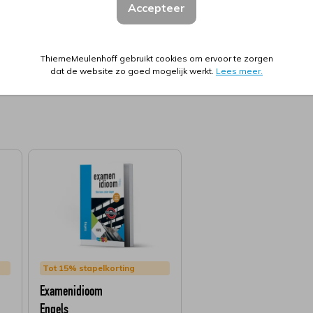
ISBN
Accepteer
Online leeromgeving
gaan;
ThiemeMeulenhoff gebruikt cookies om ervoor te zorgen
dat de website zo goed mogelijk werkt.
Lees meer.
menbundel, met het digiboek en
ens: Examenidioom is onmisbaar
kket havo Frans
heb je alles
agen!
toe met tips over
dig om te gebruiken bij het
rbereiding op je eindexamen.
Tot 15% stapelkorting
Examenidioom
Engels