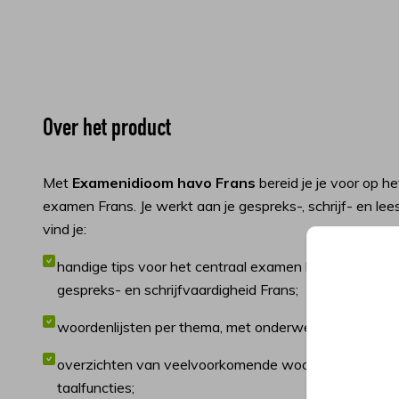
Over het product
Met
Examenidioom havo Frans
bereid je je voor op h
examen Frans. Je werkt aan je gespreks-, schrijf- en le
vind je:
handige tips voor het centraal examen leesvaardighe
gespreks- en schrijfvaardigheid Frans;
woordenlijsten per thema, met onderwerpen die vee
overzichten van veelvoorkomende woorden in exame
taalfuncties;