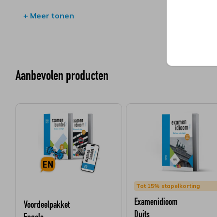
handige voorbeeldzinnen;
+ Meer tonen
korte oefeningen om met de woordjes aan de slag te 
meteen toegang tot de online leeromgeving Mijn Exa
de nieuwe online woordjestrainer.
Aanbevolen producten
Of je nu leert voor je mondelinge of schriftelijke exam
voor een goede voorbereiding. Tip: met het
Voordeelpa
in huis om te slagen en bespaar je 20%. Voeg
Zeker Sl
plannen, leren en motivatie. Ook de
flashcards
zijn han
leren! Examenbundel is al ruim 45 jaar dé perfecte voo
Tot 15% stapelkorting
Examenidioom
Voordeelpakket
Duits