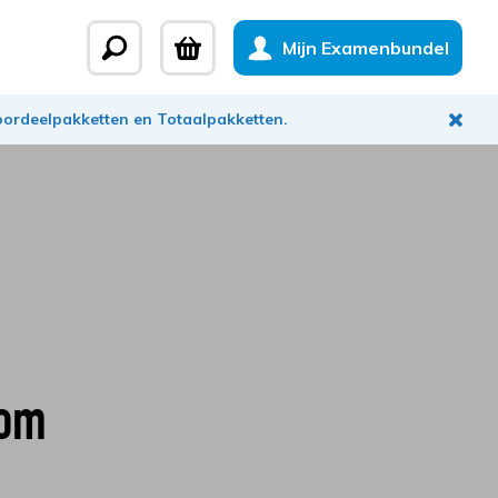
Mijn Examenbundel
Voordeelpakketten en Totaalpakketten.
oom