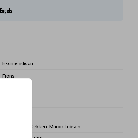
Engels
Examenidioom
Frans
havo
148
1
Vincent van Dekken; Maran Lubsen