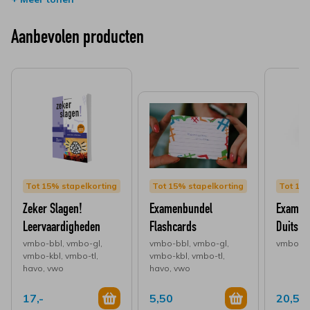
ISBN
9789006439564
te leren en te plannen. Ook de
flashcards
zijn handig om te
gebruiken bij het leren! Onze examenvoorbereiding is al meer
Aanbevolen producten
dan 40 jaar
de perfecte voorbereiding op het eindexamen!
Tot 15% stapelkorting
Tot 15% stapelkorting
Tot 15%
Zeker Slagen!
Examenbundel
Examen
Leervaardigheden
Flashcards
Duits
vmbo-bbl, vmbo-gl,
vmbo-bbl, vmbo-gl,
vmbo-gl
vmbo-kbl, vmbo-tl,
vmbo-kbl, vmbo-tl,
havo, vwo
havo, vwo
17,-
5,50
20,50