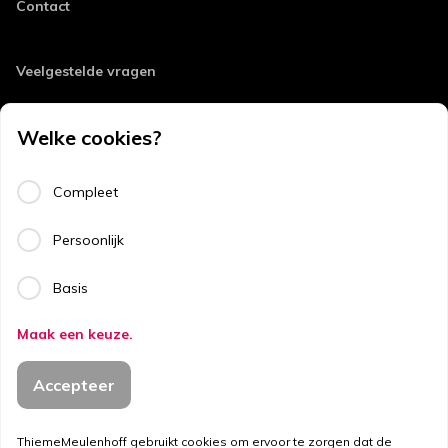
Contact
Veelgestelde vragen
Retourneren
Welke cookies?
Errata
Algemene voorwaarden
Compleet
Disclaimer
Persoonlijk
Privacy
Basis
Copyright
Maak een keuze.
Niet op voorraad.
Copyright © 2026
20,50
Accepteer
Dit product is momenteel niet op voorraad.
ThiemeMeulenhoff.
Gratis
verzonden vanaf 25 euro
ThiemeMeulenhoff gebruikt cookies om ervoor te zorgen dat de