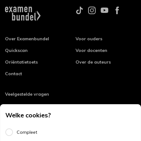
Over Examenbundel
Voor ouders
Quickscan
Voor docenten
Oriëntatietoets
Over de auteurs
Contact
Veelgestelde vragen
Retourneren
Welke cookies?
Errata
Algemene voorwaarden
Compleet
Disclaimer