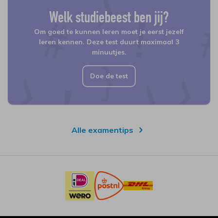
Welk studiebeest ben jij?
Om goed te kunnen leren moet je eerst jezelf
leren kennen. Deze test duurt maximaal 3
minuutjes.
Doe de test
Alle examentips