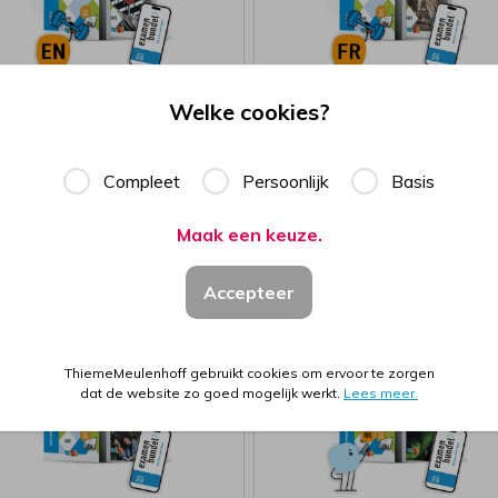
Welke cookies?
rdeelpakket
Voordeelpakket
els
Frans
Compleet
Persoonlijk
Basis
vo
havo
Maak een keuze.
,-
34,-
Accepteer
ThiemeMeulenhoff gebruikt cookies om ervoor te zorgen
dat de website zo goed mogelijk werkt.
Lees meer.