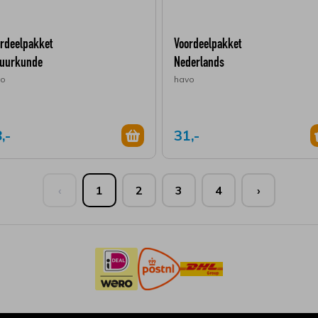
rdeelpakket
Voordeelpakket
tuurkunde
Nederlands
vo
havo
,-
31,-
‹
1
2
3
4
›