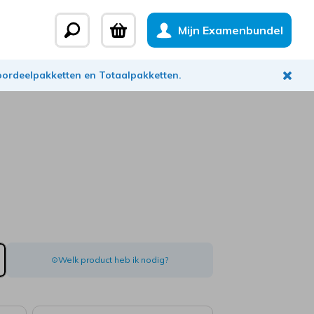
Mijn Examenbundel
Voordeelpakketten en Totaalpakketten.
Welk product heb ik nodig?