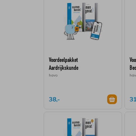
Voordeelpakket
Voo
Aardrijkskunde
Bed
havo
ha
38,-
31