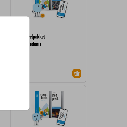
Voordeelpakket
Geschiedenis
havo
38,-