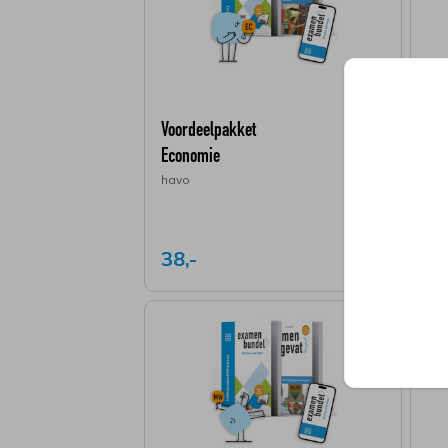
Voordeelpakket
Voo
Economie
Eng
havo
ha
38,-
34