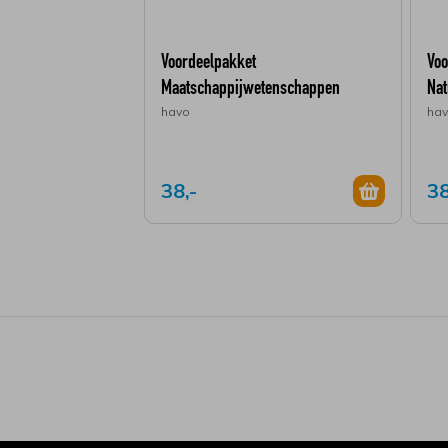
Voordeelpakket
Voo
Maatschappijwetenschappen
Na
havo
ha
38,-
38