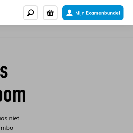
Mijn Examenbundel
s
ioom
as niet
 vmbo