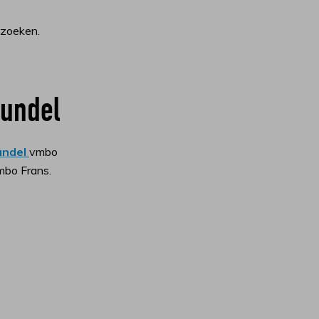
 zoeken.
bundel
undel
vmbo
mbo Frans.