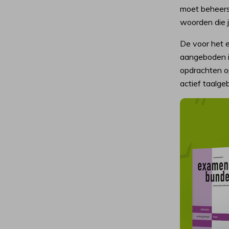
moet beheers
woorden die 
De voor het 
aangeboden in
opdrachten o
actief taalgeb