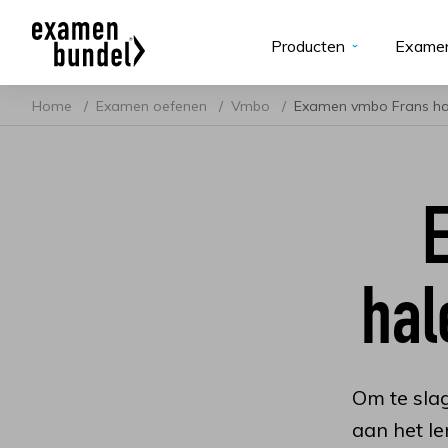
Producten
Examen
Home
Examen oefenen
Vmbo
Examen vmbo Frans ha
hal
Om te sla
aan het l