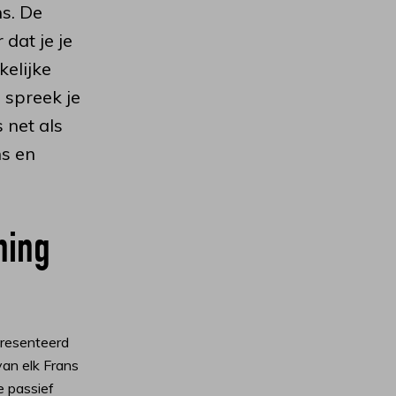
s. De
 dat je je
kelijke
 spreek je
 net als
s en
ning
resenteerd
van elk Frans
e passief