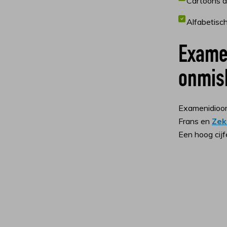
Cartoons d
Alfabetisc
Exame
onmis
Examenidioo
Frans en
Zek
Een hoog cijf