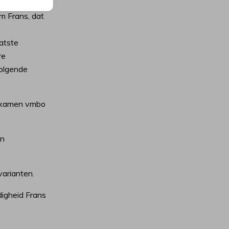
Frans.
m Frans, dat
atste
re
volgende
 examen vmbo
en
varianten.
digheid Frans