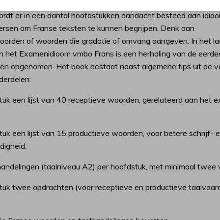
 op de meest voorkomende onderwerpen voor het examen vmbo 
rdt er in een aantal hoofdstukken aandacht besteed aan idioo
ersen om Franse teksten te kunnen begrijpen. Denk aan
oorden of woorden die gradatie of omvang aangeven. In het la
n het Examenidioom vmbo Frans is een herhaling van de eerde
gen opgenomen. Het boek bestaat naast algemene tips uit de 
derdelen:
tuk een lijst van 40 receptieve woorden, gerelateerd aan het
uk een lijst van 15 productieve woorden, voor betere schrijf- 
digheid.
andelingen (taalniveau A2) per hoofdstuk, met minimaal twee 
tuk twee opdrachten (voor receptieve en productieve taalvaar