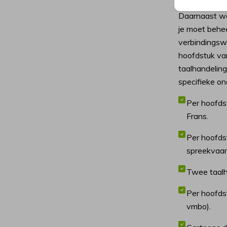
gericht zijn
Daarnaast wo
je moet behe
verbindingsw
hoofdstuk va
taalhandelin
specifieke on
Per hoofds
Frans.
Per hoofdst
spreekvaar
Twee taalh
Per hoofds
vmbo).