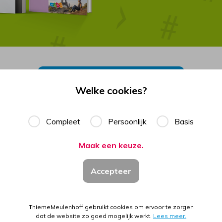
Ga naar product voor Frans vmbo
Welke cookies?
Compleet
Persoonlijk
Basis
Maak een keuze.
en voor tekstbegrip en
Accepteer
werpen op het vmbo-examen 
ThiemeMeulenhoff gebruikt cookies om ervoor te zorgen
 Frans vmbo bevat 19 hoofdstukken, die thematisch zijn inge
dat de website zo goed mogelijk werkt.
Lees meer.