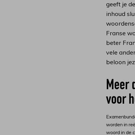
geeft je 
inhoud slu
woordensch
Franse woo
beter Fran
vele ande
beloon je
Meer 
voor 
Examenbundel
worden in reë
woord in de 